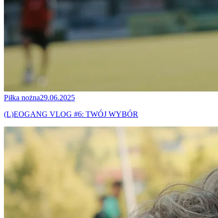
Piłka nożna
29.06.2025
(L)EOGANG VLOG #6: TWÓJ WYBÓR