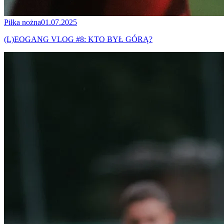
Piłka nożna
01.07.2025
(L)EOGANG VLOG #8: KTO BYŁ GÓRĄ?