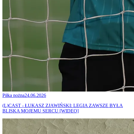
Piłka nożna
24.06.2026
(L)CAST - ŁUKASZ ZJAWIŃSKI: LEGIA ZAWSZE BYŁA
BLISKA MOJEMU SERCU [WIDEO]