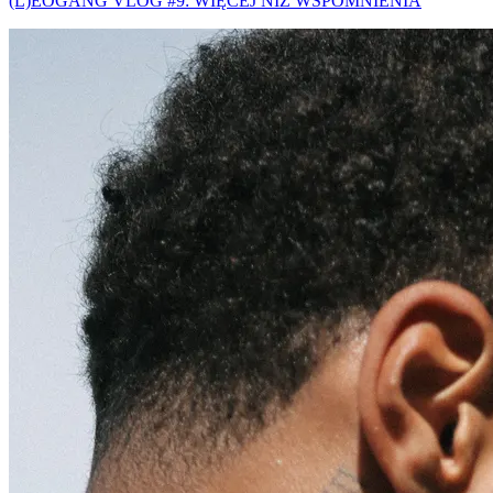
(L)EOGANG VLOG #9: WIĘCEJ NIŻ WSPOMNIENIA