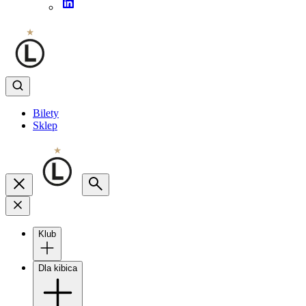
Bilety
Sklep
Klub
Dla kibica