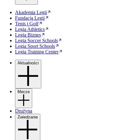
Akademia Legii
Fundacja Legii
Tenis i Golf
Legia Athletics
Legia Biznes
Legia Soccer Schools
Legia Sport Schools
Legia Training Center
Aktualności
Mecze
Drużyna
Zwiedzanie