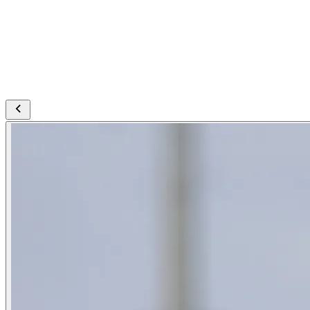
w które wplatane były stałe fragmenty gry -
zarówno w ataku, jak i w obronie. Część zajęć
poświęcona była także treningowi strzeleckiemu -
napastnicy uderzali na bramkę z różnych pozycji.