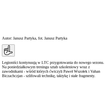
Autor: Janusz Partyka, fot. Janusz Partyka
Legioniści kontynuują w LTC przygotowania do nowego sezonu.
Na poniedziałkowym treningu sztab szkoleniowy wraz z
zawodnikami - wśród których ćwiczyli Paweł Wszołek i Vahan
Biczachczjan - szlifowali technikę, taktykę i stałe fragmenty.
Po porannym posiłku, odprawie i aktywacji w