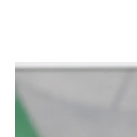
siłowni ośrodka LTC kilka minut po godz. 11.
legioniści rozpoczęli trening na boisku nr 2. Na
murawie oglądaliśmy sporą grupę młodych
zawodników (z rezerw, a także drużyny U19), a
także wracających po wyleczeniu urazów Pawła
Wszołka i Vahana Biczachczjana.